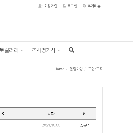
회원가입
로그인
추가메뉴
토갤러리
조사평가사
Home
알림마당
구인/구직
쓴이
날짜
뷰
2021.10.05
2,497