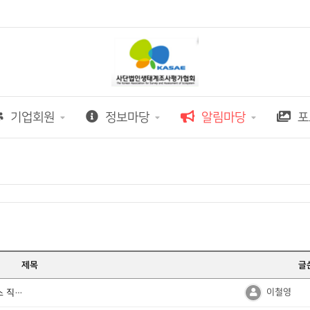
기업회원
정보마당
알림마당
포
제목
글
이철영
[신입/경력](주)제일엔지니어링종합건축사사무소 직원채용 공고