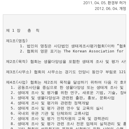
2011. 04. 05. 환경부 허가
2012. 06. 04. 개정
제 1 장   총  칙

제1조(명칭) 

      1. 법인의 명칭은 사단법인 생태계조사평가협회(이하 “협회”
      2. 협회의 영문 표기는 The Korean Association for Su
제2조(목적) 협회는 생물다양성을 포함한 생태계 조사 및 평가 사업
제3조(사무소) 협회의 사무소는 경기도 안양시 동안구 부림로 121,
제4조(사업) 협회는 제2조의 목적을 달성하기 위하여 다음 각 호의 
  1. 공동조사단을 중심으로 한 생물다양성 또는 생태계 조사 및 평
  2. 생태계 조사 및 평가를 위한 연구, 새로운 기법, 기술, 장비
  3. 생태계 및 생물다양성과 관련된 출판, 홍보, 문화사업

  4. 생태계 조사 및 평가와 관련한 정책개발

  5. 생태계 조사 및 평가 관련 연수 및 교육의 실시

  6. 국내외 유관 기관 및 단체와의 교류사업

  7. 생태계 조사 및 평가 인적자원의 교육 및 경력관리

  8. 생태계 조사 및 평가 관련 조사 전문 업체의 실적관리 및 홍보
  9. 기타 협회의 설립취지와 목적을 실현하기 위한 사업의 수행 및