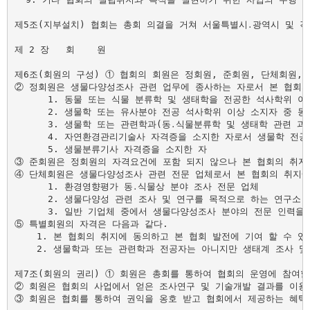
제5조(지부설치) 협회는 총회 의결을 거쳐 서울특별시․광역시 및 각도
제 2 장   회    원

제6조(회원의 구성) ① 협회의 회원은 정회원, 준회원, 단체회원,
② 정회원은 생물다양성조사 관련 업무에 종사하는 자로서 본 협회의 
      1. 동물 또는 식물 분류학 및 생태학을 전공한 석사학위 이
      2. 생물학 또는 유사분야 전공 석사학위 이상 소지자 중 
      3. 생물학 또는 관련학과(동․식물분류학 및 생태학 관련 
      4. 자연환경관리기술사 자격증을 소지한 자로서 생물학 전공자
      5. 생물분류기사 자격증을 소지한 자

③ 준회원은 정회원의 자격요건에 포함 되지 않으나 본 협회의 취지에
④ 단체회원은 생물다양성조사 관련 전문 업체로서 본 협회의 취지에 
      1. 환경영향평가 동․식물상 분야 조사 전문 업체

      2. 생물다양성 관련 조사 및 연구를 목적으로 하는 연구소

      3. 일반 기업체 중에서 생물다양성조사 분야의 전문 인력을 
⑤ 특별회원의 자격은 다음과 같다.

    1. 본 협회의 취지에 동의하고 본 협회 발전에 기여 할 수 
    2. 생물학과 또는 관련학과 전공자는 아니지만 생태계 조사 
제7조(회원의 권리) ① 회원은 총회를 통하여 협회의 운영에 참여할
② 회원은 협회의 사업에서 얻은 조사연구 및 기술개발 결과를 이용 
③ 회원은 협회를 통하여 권익을 옹호 받고 협회에서 제공하는 혜택을