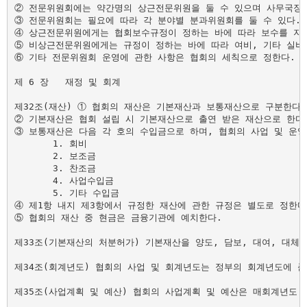
② 전문위원회에는 약간명의 상근전문위원을 둘 수 있으며 사무국장의
③ 전문위원회는 필요에 따라 각 분야별 분과위원회를 둘 수 있다.

④ 상근전문위원에게는 협회보수규정이 정하는 바에 따라 보수를 지급
⑤ 비상근전문위원에게는 규정이 정하는 바에 따라 여비, 기타 실비를
⑥ 기타 전문위원회 운영에 관한 사항은 협회의 세칙으로 정한다.

제 6 장   재정 및 회계

제32조(재산) ① 협회의 재산은 기본재산과 보통재산으로 구분한다.

② 기본재산은 협회 설립 시 기본재산으로 출연 받은 재산으로 한다.
③ 보통재산은 다음 각 호의 수입금으로 하며, 협회의 사업 및 운영
       1. 회비

       2. 보조금

       3. 찬조금

       4. 사업수입금

       5. 기타 수입금

④ 제1항 내지 제3항에서 규정한 재산에 관한 규정은 별도로 정한다.
⑤ 협회의 재산 중 현금은 금융기관에 예치한다.

제33조(기본재산의 처분허가) 기본재산을 양도, 담보, 대여, 대체
제34조(회계년도) 협회의 사업 및 회계년도는 정부의 회계년도에 준한
제35조(사업계획 및 예산) 협회의 사업계획 및 예산은 매회계년도 