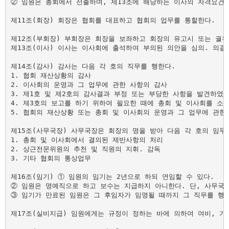
② 임원은 총회에서 선출하며, 제13조에 해당하는 이사의 자격요건을
제11조(회장) 회장은 협회를 대표하고 협회의 업무를 통할한다.

제12조(부회장) 부회장은 회장을 보좌하고 회장의 유고시 또는 궐위
제13조(이사) 이사는 이사회에 출석하여 부의된 의안을 심의. 의결
제14조(감사) 감사는 다음 각 호의 직무를 행한다.

1. 협회 재산상황의 감사

2. 이사회의 운영과 그 업무에 관한 사항의 감사

3. 제1호 및 제2호의 감사결과 부정 또는 부당한 사항을 발견하였을
4. 제3호의 보고를 하기 위하여 필요한 때에 총회 및 이사회를 소집
5. 협회의 재산상황 또는 총회 및 이사회의 운영과 그 업무에 관한
제15조(사무국장) 사무국장은 회장의 명을 받아 다음 각 호의 임무를
1. 총회 및 이사회에서 결의된 제반사항의 처리

2. 상근전문위원의 추천 및 직원의 지휘. 감독

3. 기타 협회의 통상업무

제16조(임기) ① 임원의 임기는 2년으로 하되 연임할 수 있다.

② 임원은 명예직으로 하고 보수는 지급하지 아니한다. 단, 사무국장
③ 임기가 만료된 임원은 그 후임자가 임명될 때까지 그 직무를 행한
제17조(실비지급) 임원에게는 규정이 정하는 바에 의하여 여비, 기타